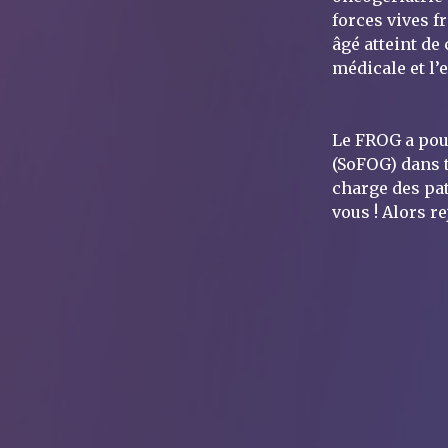
forces vives fr
âgé atteint de
médicale et l’
Le FROG a pou
(SoFOG) dans t
charge des pat
vous ! Alors r