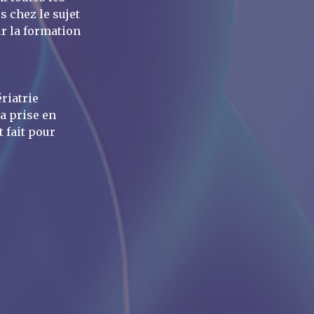
s chez le sujet
ir la formation
riatrie
la prise en
t fait pour