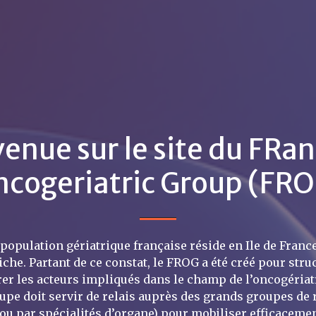
enue sur le site du FRan
cogeriatric Group (FR
 population gériatrique française réside en Ile de France
iche. Partant de ce constat, le FROG a été créé pour stru
rer les acteurs impliqués dans le champ de l’oncogériatr
upe doit servir de relais auprès des grands groupes de
ou par spécialités d’organe) pour mobiliser efficacemen