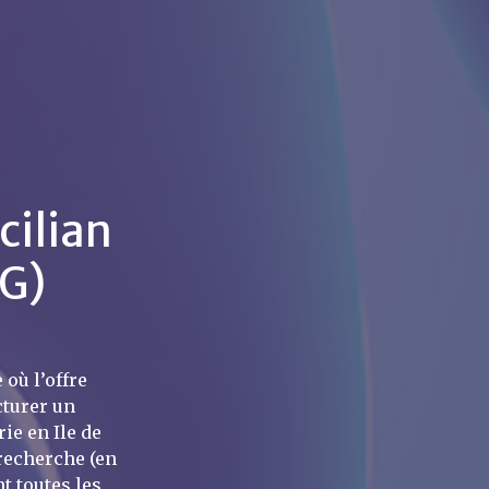
cilian
OG)
 où l’offre
cturer un
ie en Ile de
 recherche (en
t toutes les