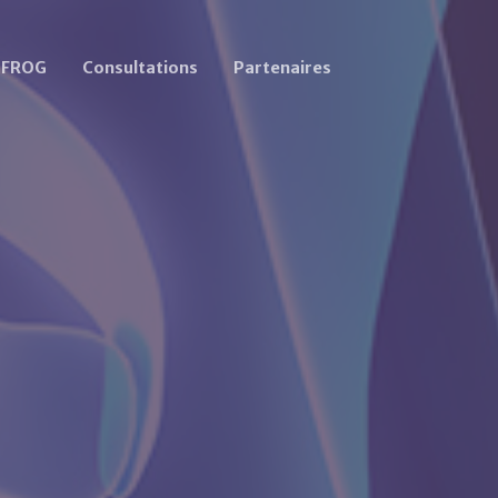
u FROG
Consultations
Partenaires