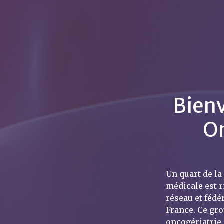
Bienv
On
Un quart de la
médicale est r
réseau et fédé
France. Ce gro
oncogériatrie 